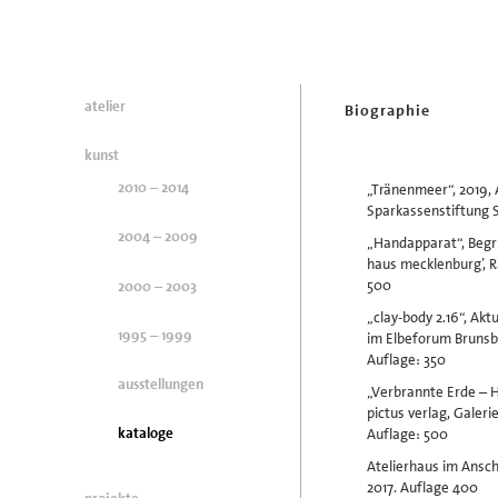
atelier
Biographie
kunst
2010 – 2014
„Tränenmeer“, 2019, 
Sparkassenstiftung S
2004 – 2009
„Handapparat“, Begri
haus mecklenburg’, R
500
2000 – 2003
„clay-body 2.16“, Akt
1995 – 1999
im Elbeforum Brunsbü
Auflage: 350
ausstellungen
„Verbrannte Erde – H
pictus verlag, Galerie
kataloge
Auflage: 500
Atelierhaus im Ansch
2017. Auflage 400