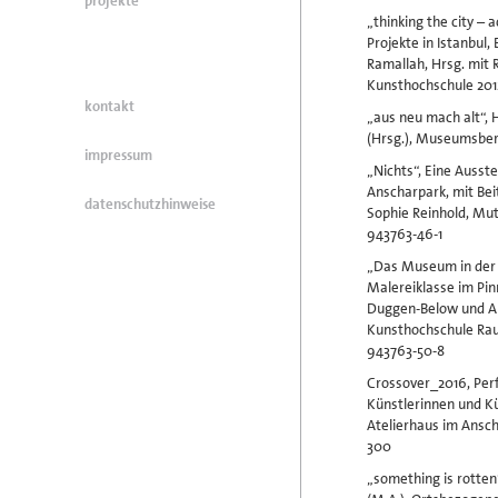
projekte
„thinking the city – 
Projekte in Istanbul, 
Ramallah, Hrsg. mit 
Kunsthochschule 2012
kontakt
„aus neu mach alt“, 
(Hrsg.), Museumsber
impressum
„Nichts“, Eine Ausst
Anscharpark, mit Bei
datenschutzhinweise
Sophie Reinhold, Mut
943763-46-1
„Das Museum in der 
Malereiklasse im Pi
Duggen-Below und A
Kunsthochschule Raum
943763-50-8
Crossover_2016, Perf
Künstlerinnen und K
Atelierhaus im Ansch
300
„something is rotten