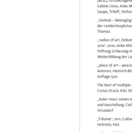
(M.A.), Ortsbezogene
Sabine Linse, Anke Mü
Saupe, Triloff, Ste
„Heimat – Belonging“
der Landeshauptstadt
Thomas
„radius of art, Doku
2012“, 2010, Anke Mü
Stiftung Schleswig-H
Weiterbildung der L
„piece of art – peac
Autoren, Heinrich-Bö
Auflage 500
The best of multiple 
Carius Druck, Kiel, 
„Jeder muss seinen e
und Ausstellung, Cat
Struxdorf
„Träume“, 2011, Cult
Holstein, Kiel.